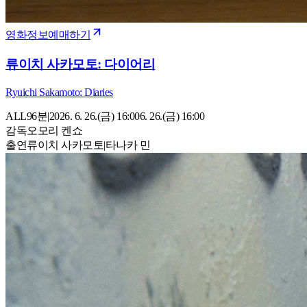
영화정보
예매하기
류이치 사카모토: 다이어리
Ryuichi Sakamoto: Diaries
ALL
96
분
|
2026. 6. 26.(금) 16:00
6. 26.(금) 16:00
감독
오모리 켄쇼
출연
류이치 사카모토
|
타나카 민