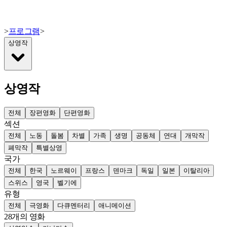
>
프로그램
>
상영작
상영작
전체
장편영화
단편영화
섹션
전체
노동
돌봄
차별
가족
생명
공동체
연대
개막작
폐막작
특별상영
국가
전체
한국
노르웨이
프랑스
덴마크
독일
일본
이탈리아
스위스
영국
벨기에
유형
전체
극영화
다큐멘터리
애니메이션
28
개의 영화