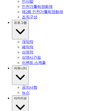
인사말
인천가톨릭영화제
제2회 인천가톨릭영화제
조직구성
프로그램
개막작
폐막작
상영작
상영시간표
이벤트 스케줄
커뮤니티
공지사항
뉴스
아카이브