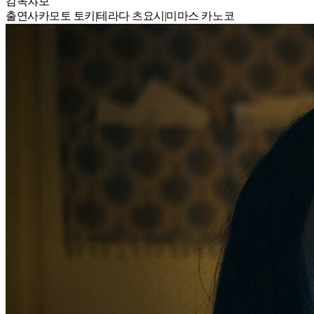
감독
챠보
출연
사카모토 토키
|
테라다 츠요시
|
미마스 카노코