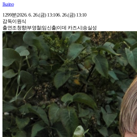
Ikaino
12
99
분
|
2026. 6. 26.(금) 13:10
6. 26.(금) 13:10
감독
이원식
출연
조청향
|
부영철
|
임신출
|
이데 카즈시
|
송실성