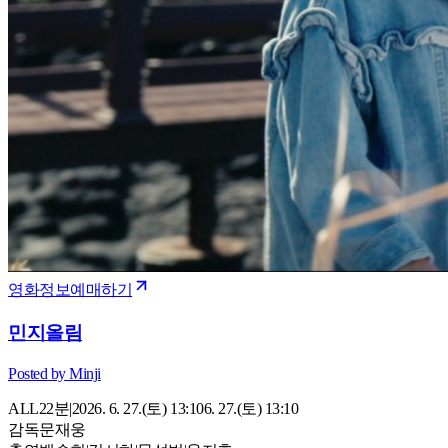
영화정보
예매하기
민지올림
Posted by Minji
ALL
22
분
|
2026. 6. 27.(토) 13:10
6. 27.(토) 13:10
감독
문재웅