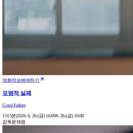
영화정보
예매하기
모범적 실패
Good Failure
15
15
분
|
2026. 6. 26.(금) 16:00
6. 26.(금) 16:00
감독
윤채원