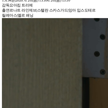
15
134
분
|
2026. 6. 26.(금) 13:10
6. 26.(금) 13:10
감독
요아킴 트리에
출연
르나트 라인제브
|
스텔란 스카스가드
|
잉아 입스도테르
릴레아스
|
엘르 패닝