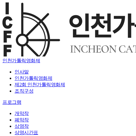
인천가톨릭영화제
인사말
인천가톨릭영화제
제2회 인천가톨릭영화제
조직구성
프로그램
개막작
폐막작
상영작
상영시간표