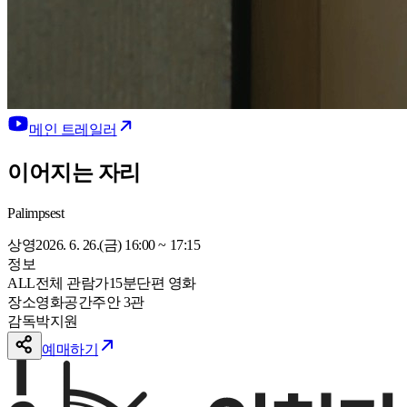
메인 트레일러
이어지는 자리
Palimpsest
상영
2026. 6. 26.(금) 16:00 ~ 17:15
정보
ALL
전체 관람가
15
분
단편 영화
장소
영화공간주안 3관
감독
박지원
예매하기