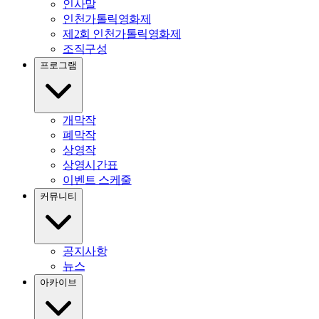
인사말
인천가톨릭영화제
제2회 인천가톨릭영화제
조직구성
프로그램
개막작
폐막작
상영작
상영시간표
이벤트 스케줄
커뮤니티
공지사항
뉴스
아카이브