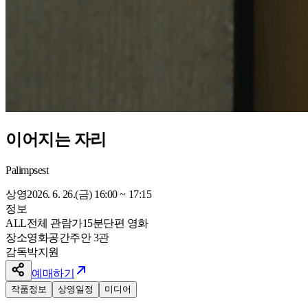
이어지는 자리
Palimpsest
상영
2026. 6. 26.(금) 16:00 ~ 17:15
정보
ALL
전체 관람가
15
분
단편 영화
장소
영화공간주안 3관
감독
박지원
예매하기
작품정보
상영일정
미디어