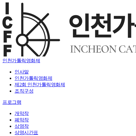
인천가톨릭영화제
인사말
인천가톨릭영화제
제2회 인천가톨릭영화제
조직구성
프로그램
개막작
폐막작
상영작
상영시간표